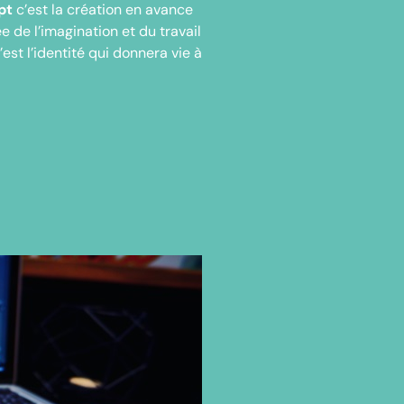
pt
c’est la création en avance
 de l’imagination et du travail
c’est l’identité qui donnera vie à