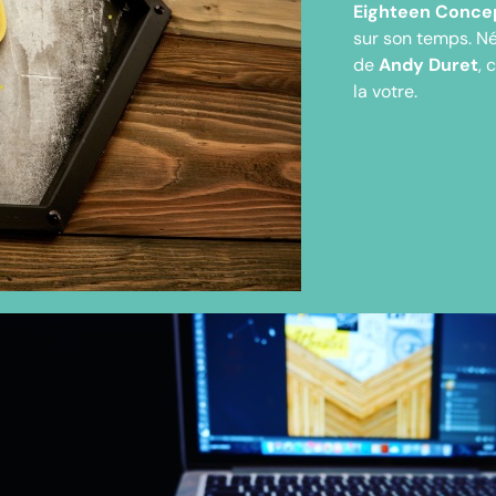
Eighteen Conce
sur son temps. Née
de
Andy Duret
, 
la votre.